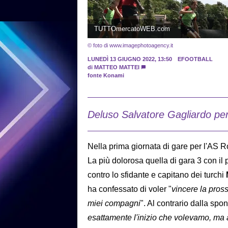
TUTTOmercatoWEB.com
© foto di www.imagephotoagency.it
LUNEDÌ 13 GIUGNO 2022, 13:50
EFOOTBALL
di
MATTEO MATTEI
fonte Konami
Deluso Salvatore Gagliardo per 
Nella prima giornata di gare per l'AS Ro
La più dolorosa quella di gara 3 con il
contro lo sfidante e capitano dei turchi
ha confessato di voler "
vincere la pross
miei compagni
". Al contrario dalla spo
esattamente l'inizio che volevamo, ma 